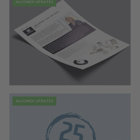
ALCOMEX UPDATES
28 Sep.
Alcomex QMS Manager Ulrike Küster
erhält das ISO 9001 TÜV Zertifikat
ALCOMEX UPDATES