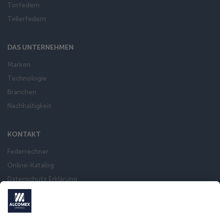
Torfedern
Tellerfedern
DAS UNTERNEHMEN
Marken
Technologie
Branchen
Nachhaltigkeit
KONTAKT
Federrechner
Online-Katalog
Datenschutz Erklärung
Impressum
Allgemeine Verkaufsbedingungen