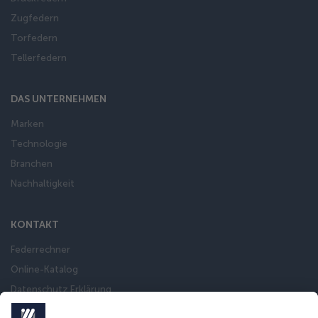
Zugfedern
Torfedern
Tellerfedern
DAS UNTERNEHMEN
Marken
Technologie
Branchen
Nachhaltigkeit
KONTAKT
Federrechner
Online-Katalog
Datenschutz Erklärung
Impressum