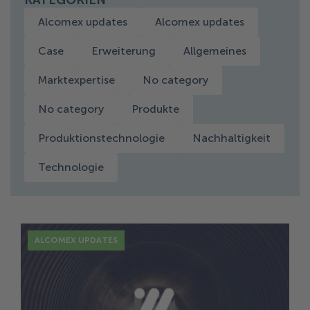
KATEGORIEN
Alcomex updates
Alcomex updates
Case
Erweiterung
Allgemeines
Marktexpertise
No category
No category
Produkte
Produktionstechnologie
Nachhaltigkeit
Technologie
ALCOMEX UPDATES