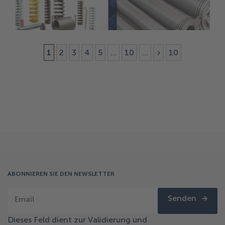
ukrainische Website
1
2
3
4
5
...
10
...
»
10
ABONNIEREN SIE DEN NEWSLETTER
Senden
Email
Dieses Feld dient zur Validierung und