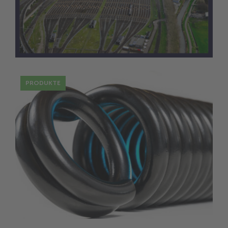
31 Okt.
Die Rolle der Alcomex-Gruppe in der
Eisenbahnindustrie
PRODUKTE
25 Juli
Federauslegung: Eingehende
Überlegungen zur Umgebung