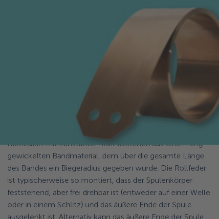
mit konstanter, positiver oder negativer Rate über die
Arbeitsauslenkung bieten. Der Streck- oder
Beschleunigungsgeschwindigkeit sind praktisch keine
Grenzen gesetzt. Federn können auf vielfältige Weise
angebracht und teilweise oder ganz ausgefahren werden.
Zu den Anwendungen für Rollfedern mit konstanter Kraft
gehören Fensterausgleich, Zählerwaagen,
Elektromotorkohlen und Point-of-Purchase-Anzeigen.
Maximale Dicke 0,81 mm, maximale Breite 51 mm.
Technische Informationen zu
Rollfedern
Rollfedern mit konstanter Kraft bestehen aus einem eng
gewickelten Bandmaterial, dem über die gesamte Länge
des Bandes ein Biegeradius gegeben wurde. Die Rollfeder
ist typischerweise so montiert, dass der Spulenkörper
feststehend, aber frei drehbar ist (entweder auf einer Welle
oder in einem Schlitz) und das äußere Ende der Spule
ausgelenkt ist. Alternativ kann das äußere Ende der Spule