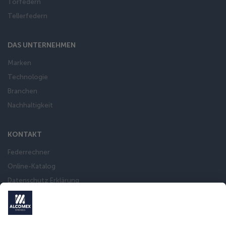
Torfedern
Tellerfedern
DAS UNTERNEHMEN
Marken
Technologie
Branchen
Nachhaltigkeit
KONTAKT
Federrechner
Online-Katalog
Datenschutz Erklärung
Impressum
Allgemeine Verkaufsbedingungen
International sanctions