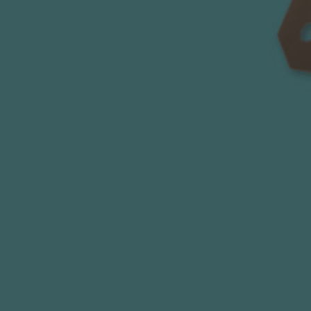
GEHE ZU
Technische Informationen
Federn nach Maß
Rollfedern mit konstanter Kraft werden aus
Flachbandmaterial hergestellt und mit
herstellerspezifischen Verfahren auf eine bestimmte
Krümmung gewickelt, um die erforderliche Kraftabgabe
bereitzustellen.
Rollfedern mit konstanter Kraft können extrem lange
lineare Auslenkungen und einzigartige Krafteigenschaften