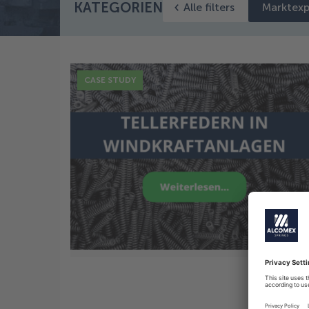
KATEGORIEN
Alle filters
Marktexp
CASE STUDY
8 Sep.
CASE STUDY: Tellerfedern in
Windkraftanlagen