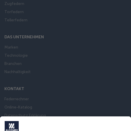
Zugfedern
Torfedern
Tellerfedern
DAS UNTERNEHMEN
Marken
Technologie
Branchen
Nachhaltigkeit
KONTAKT
Federrechner
Online-Katalog
Datenschutz Erklärung
Impressum