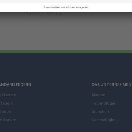
n
Geschäftszeiten:
MO-DO: 07:30 – 16:00 Uhr
FR: 07:30 – 15:00 Uhr
ANDARD FEDERN
DAS UNTERNEHMEN
ckfedern
Marken
federn
Technologie
federn
Branchen
lerfedern
Nachhaltigkeit