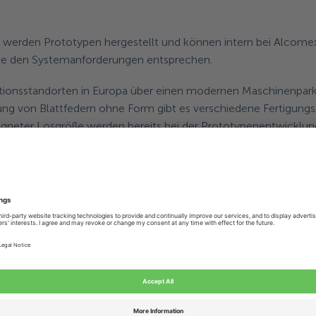
 werden Prototypen hergestellt und können intern bei Alcomex
fte den Systemanforderungen entsprechen.
ionsstandorten in Europa über einen modernen Maschinenpark, 
llung von Blattfedern ohne Form gibt es verschiedene Fertigun
eeigneter Losgröße werden bereits bei der Prototypenentwicklung
t.
er die Machbarkeit eines Entwurfs wichtig. Alcomex hat speziel
Alcomex Projektteams zusammen, in denen alle notwendigen Disz
HABEN SIE EINE FRAGE?
Rufen Sie uns an +49 (0) 2823 879 8450