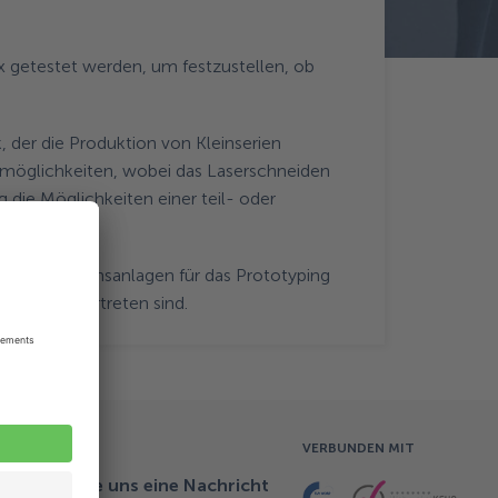
 getestet werden, um festzustellen, ob
der die Produktion von Kleinserien
gsmöglichkeiten, wobei das Laserschneiden
 die Möglichkeiten einer teil- oder
le Produktionsanlagen für das Prototyping
iplinen vertreten sind.
VERBUNDEN MIT
Schicken Sie uns eine Nachricht