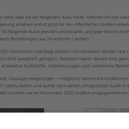
 seine Idee für ein fliegendes Auto hatte, nahmen ihn nur weni
gierung erhalten und ist jetzt für den öffentliches Straßenverk
s 50 fliegende Autos bestellt und bezahlt, und jede Woche kom
auch Bestellungen aus 14 weiteren Ländern. ”
500 Kilometern und fliegt einfach mit normalem Benzin. Nur so 
h nicht ausgereift genug ist. Batterien haben derzeit eine geri
ternative Kraftstoffe, Hybridlösungen und verbesserte Batter
nd -lösungen beigetragen – möglichst leichte Konstruktionen
V Liberty liefern und wurde nach einem erfolgreichen Audit in 
für konnten wir im November 2021 endlich entgegennehmen