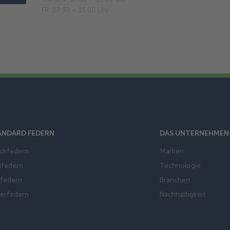
FR: 07:30 – 15:00 Uhr
ANDARD FEDERN
DAS UNTERNEHMEN
ckfedern
Marken
federn
Technologie
federn
Branchen
lerfedern
Nachhaltigkeit