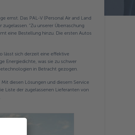
ge ernst. Das PAL-V (Personal Air and Land
ehr zugelassen. “Zu unserer Überraschung
mt eine Bestellung hinzu. Die ersten Autos
lässt sich derzeit eine effektive
nge Energiedichte, was sie zu schwer
ietechnologien in Betracht gezogen.
. Mit diesen Lösungen und diesem Service
die Liste der zugelassenen Lieferanten von
.